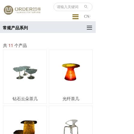
ꄙ
끀
CN
ꀅ
끀
常规产品系列
共
11
个产品
钻石云朵茶几
光纤茶几