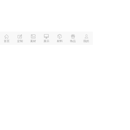
ꀇ
ꂐ
ꂈ
ꀖ
ꁦ
ꁠ
ꄑ
首页
定制
素材
展示
材料
饰品
我的