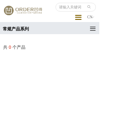
ꄙ
끀
CN
ꀅ
끀
常规产品系列
共
0
个产品