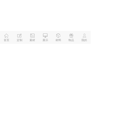
ꀇ
ꂐ
ꂈ
ꀖ
ꁦ
ꁠ
ꄑ
首页
定制
素材
展示
材料
饰品
我的